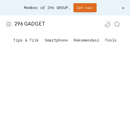
Member of 296 GROUP.
Get now!
296 GADGET