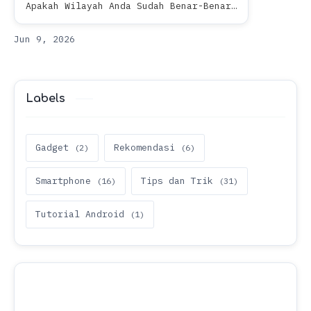
Apakah Wilayah Anda Sudah Benar-Benar
Membutuhkannya?Pernahkah Anda lagi
asyik streaming film favorit atau main
game online, tiba-tiba videonya bu…
Labels
Gadget
Rekomendasi
Smartphone
Tips dan Trik
Tutorial Android