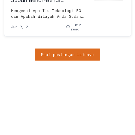
Sudah Benar-Benar
Membutuhkannya?
Mengenal Apa Itu Teknologi 5G
dan Apakah Wilayah Anda Sudah
Benar-Benar Membutuhkannya?
1 min
Pernahkah Anda lagi asyik
read
streaming film favorit atau main
g…