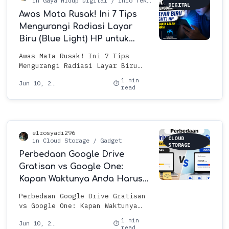
DIGITAL
Awas Mata Rusak! Ini 7 Tips
Mengurangi Radiasi Layar
Biru (Blue Light) HP untuk
Mencegah Mata Lelah dan
Awas Mata Rusak! Ini 7 Tips
Insomnia
Mengurangi Radiasi Layar Biru
(Blue Light) HP untuk Mencegah
1 min
Mata Lelah dan Insomnia
read
Pernahkah Anda merasa mata
terasa …
CLOUD
STORAGE
Perbedaan Google Drive
Gratisan vs Google One:
Kapan Waktunya Anda Harus
Upgrade Kapasitas?
Perbedaan Google Drive Gratisan
vs Google One: Kapan Waktunya
Anda Harus Upgrade Kapasitas?
1 min
Pernahkah Anda menerima
read