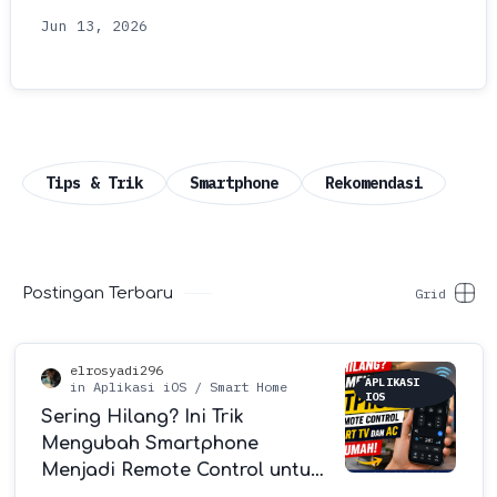
terbaru? Rasanya baru kemarin kita kagum
dengan HP laya…
Tips & Trik
Smartphone
Rekomendasi
Postingan Terbaru
APLIKASI
IOS
Sering Hilang? Ini Trik
Mengubah Smartphone
Menjadi Remote Control untuk