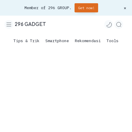
Member of 296 GROUP.
Get now!
296 GADGET