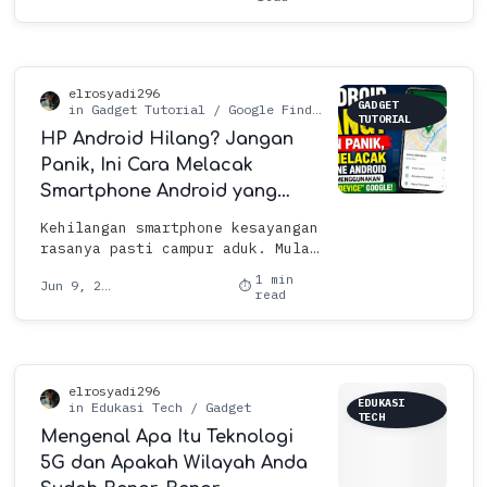
notifikasi menyebalkan berwarna
m…
GADGET
TUTORIAL
HP Android Hilang? Jangan
Panik, Ini Cara Melacak
Smartphone Android yang
Hilang Menggunakan Fitur
Kehilangan smartphone kesayangan
"Find My Device" Google!
rasanya pasti campur aduk. Mulai
dari panik karena harganya yang
1 min
mahal, sampai pusing memikirkan
read
data penting, foto-…
EDUKASI
TECH
Mengenal Apa Itu Teknologi
5G dan Apakah Wilayah Anda