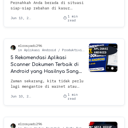
Smart TV dan AC di Rumah!
Pernahkah Anda berada di situasi
siap-siap rebahan di kasur
setelah seharian lelah
1 min
beraktivitas, tetapi begitu mau
read
menyalakan AC atau TV, remotenya
…
APLIKASI
ANDROID
5 Rekomendasi Aplikasi
Scanner Dokumen Terbaik di
Android yang Hasilnya Sangat
Jernih, Bebas Ribet!
Zaman sekarang, kita tidak perlu
lagi mengantre di warnet atau
beli mesin scanner besar yang
1 min
mahal cuma buat mengubah dokumen
read
kertas jadi file digit…
GAYA HIDUP