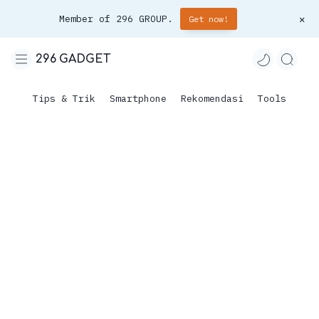
Member of 296 GROUP.
Get now!
296 GADGET