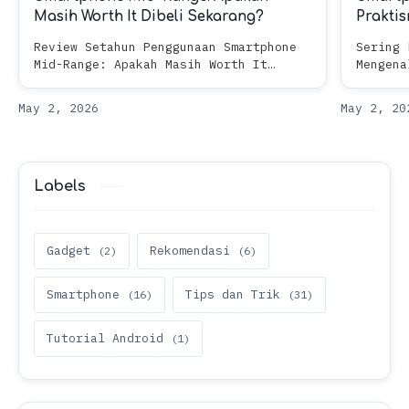
Masih Worth It Dibeli Sekarang?
Prakti
Review Setahun Penggunaan Smartphone
Sering 
Mid-Range: Apakah Masih Worth It
Mengena
Dibeli Sekarang?Beli smartphone baru
Fungsi 
itu gampang, tapi mempertahankan
memperh
kepuasan setelah satu tahun pemakaian?
ingin m
N…
Labels
Gadget
Rekomendasi
Smartphone
Tips dan Trik
Tutorial Android