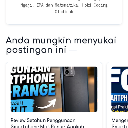
Ngaji, IPA dan Matematika, Hobi Coding
Otodidak
Anda mungkin menyukai
postingan ini
Review Setahun Penggunaan
Mengen
Smartphone Mid-Range: Apakah
Smartp